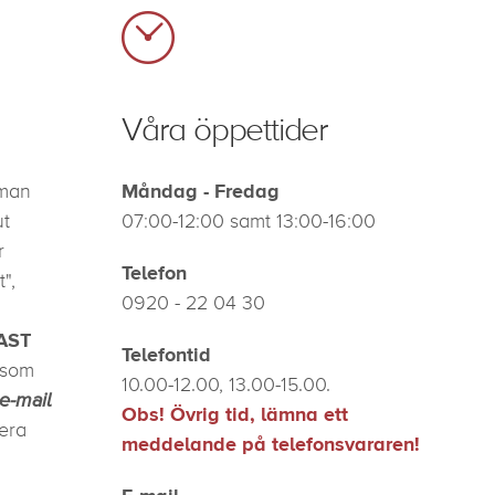
Våra öppettider
Måndag - Fredag
man
ut
07:00-12:00 samt 13:00-16:00
r
Telefon
",
0920 - 22 04 30
AST
Telefontid
 som
10.00-12.00, 13.00-15.00.
 e-mail
Obs! Övrig tid, lämna ett
era
meddelande på telefonsvararen!