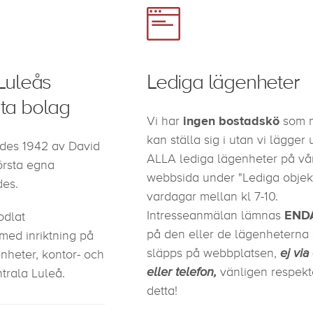
 Luleås
Lediga lägenheter
ata bolag
ingen bostadskö
Vi har
som 
kan ställa sig i utan vi lägger 
des 1942 av David
ALLA lediga lägenheter på vå
örsta egna
webbsida under "Lediga objekt
des.
vardagar mellan kl 7-10.
END
Intresseanmälan lämnas
odlat
på den eller de lägenheterna
 med inriktning på
ej via
släpps på webbplatsen,
nheter, kontor- och
eller telefon,
vänligen respekt
ntrala Luleå.
detta!