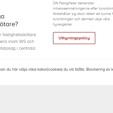
DN Fastigheter behandlar
intresseanmälningarna efter turordni
förbehåller sig dock rätten att kunna 
ya
turordningen och därmed välja våra
kötare?
hyresgäster.
n fastighetsskötare
Uthyrningspolicy
ens inom WS och
hetsbolag i centrala
kan du här välja vilka kakor(cookies) du vill tillåta. Blockering a
nsten