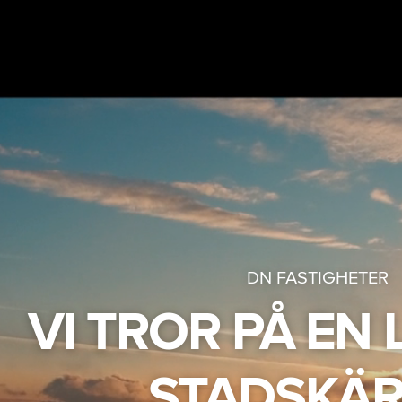
DN FASTIGHETER
VI TROR PÅ EN
STADSKÄR