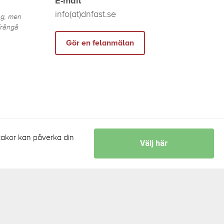
E-mail
info(at)dnfast.se
ng, men
frångå
Gör en felanmälan
v kakor kan påverka din
Välj här