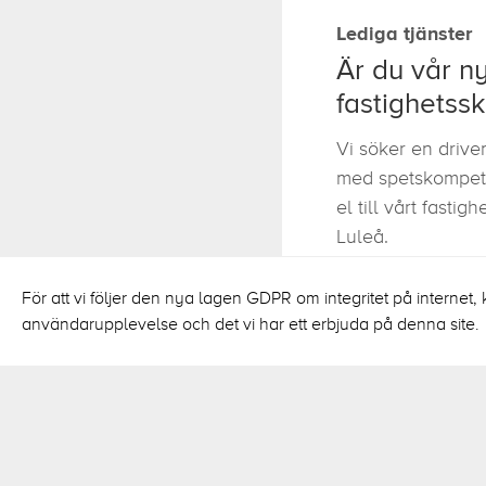
Lediga tjänster
Är du vår n
fastighetss
Vi söker en drive
med spetskompet
el till vårt fastig
Luleå.
För att vi följer den nya lagen GDPR om integritet på internet, 
Läs mer om tjä
användarupplevelse och det vi har ett erbjuda på denna site.